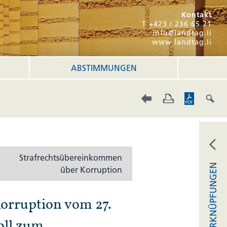
Kontakt
T +423 / 236 65 71
info@landtag.li
www.landtag.li
ABSTIMMUNGEN
Strafrechtsübereinkommen
VERKNÜPFUNGEN
über Korruption
orruption vom 27.
oll zum