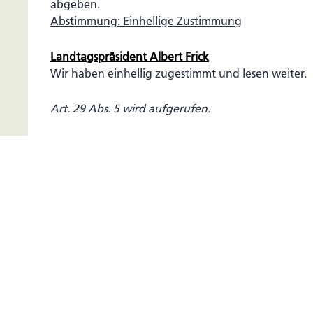
abgeben.
Abstimmung: Einhellige Zustimmung
Landtagspräsident Albert Frick
Wir haben einhellig zugestimmt und lesen weiter.
Art. 29 Abs. 5 wird aufgerufen.
Landtagspräsident Albert Frick
Art. 29 Abs. 5 steht zur Diskussion.
Sie wird nicht benützt. Wer damit einverstanden is
abgeben.
Abstimmung: Einhellige Zustimmung
Landtagspräsident Albert Frick
Wir haben einhellig zugestimmt und lesen weiter.
Art. 31 Abs. 2 und 3 werden aufgerufen.